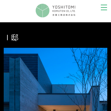
toggl
navig
Ⅰ邸