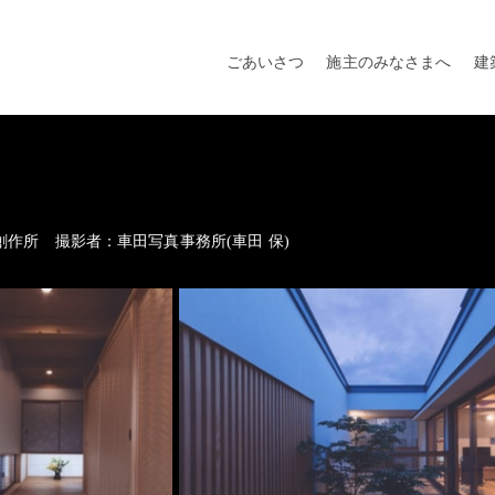
ごあいさつ
施主のみなさまへ
建
創作所 撮影者：車田写真事務所(車田 保)