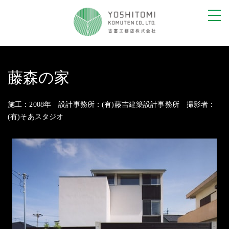
toggl
navig
藤森の家
施工：2008年 設計事務所：(有)藤吉建築設計事務所 撮影者：
(有)そあスタジオ